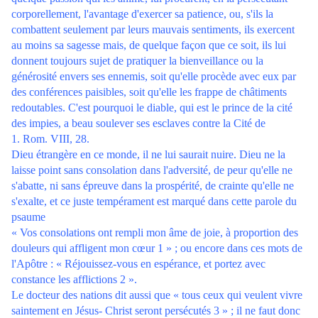
corporellement, l'avantage d'exercer sa patience, ou, s'ils la
combattent seulement par leurs mauvais sentiments, ils exercent
au moins sa sagesse mais, de quelque façon que ce soit, ils lui
donnent toujours sujet de pratiquer la bienveillance ou la
générosité envers ses ennemis, soit qu'elle procède avec eux par
des conférences paisibles, soit qu'elle les frappe de châtiments
redoutables. C'est pourquoi le diable, qui est le prince de la cité
des impies, a beau soulever ses esclaves contre la Cité de
1. Rom. VIII, 28.
Dieu étrangère en ce monde, il ne lui saurait nuire. Dieu ne la
laisse point sans consolation dans l'adversité, de peur qu'elle ne
s'abatte, ni sans épreuve dans la prospérité, de crainte qu'elle ne
s'exalte, et ce juste tempérament est marqué dans cette parole du
psaume
« Vos consolations ont rempli mon âme de joie, à proportion des
douleurs qui affligent mon cœur 1 » ; ou encore dans ces mots de
l'Apôtre : « Réjouissez-vous en espérance, et portez avec
constance les afflictions 2 ».
Le docteur des nations dit aussi que « tous ceux qui veulent vivre
saintement en Jésus- Christ seront persécutés 3 » ; il ne faut donc