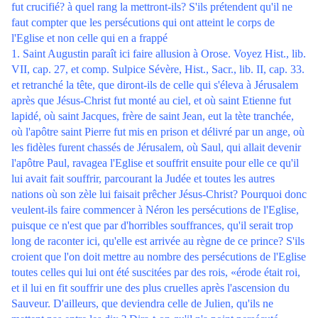
fut crucifié? à quel rang la mettront-ils? S'ils prétendent qu'il ne
faut compter que les persécutions qui ont atteint le corps de
l'Eglise et non celle qui en a frappé
1. Saint Augustin paraît ici faire allusion à Orose. Voyez Hist., lib.
VII, cap. 27, et comp. Sulpice Sévère, Hist., Sacr., lib. II, cap. 33.
et retranché la tête, que diront-ils de celle qui s'éleva à Jérusalem
après que Jésus-Christ fut monté au ciel, et où saint Etienne fut
lapidé, où saint Jacques, frère de saint Jean, eut la tète tranchée,
où l'apôtre saint Pierre fut mis en prison et délivré par un ange, où
les fidèles furent chassés de Jérusalem, où Saul, qui allait devenir
l'apôtre Paul, ravagea l'Eglise et souffrit ensuite pour elle ce qu'il
lui avait fait souffrir, parcourant la Judée et toutes les autres
nations où son zèle lui faisait prêcher Jésus-Christ? Pourquoi donc
veulent-ils faire commencer à Néron les persécutions de l'Eglise,
puisque ce n'est que par d'horribles souffrances, qu'il serait trop
long de raconter ici, qu'elle est arrivée au règne de ce prince? S'ils
croient que l'on doit mettre au nombre des persécutions de l'Eglise
toutes celles qui lui ont été suscitées par des rois, «érode était roi,
et il lui en fit souffrir une des plus cruelles après l'ascension du
Sauveur. D'ailleurs, que deviendra celle de Julien, qu'ils ne