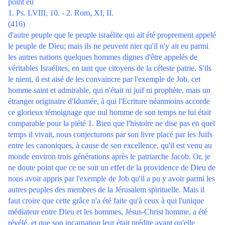
point eu
1. Ps. LVIII, 10. - 2. Rom, XI, II.
(416)
d'autre peuple que le peuple israélite qui ait été proprement appelé
le peuple de Dieu; mais ils ne peuvent nier qu'il n'y ait eu parmi
les autres nations quelques hommes dignes d'être appelés de
véritables Israélites, en tant que citoyens de la céleste patrie. S'ils
le nient, il est aisé de les convaincre par l'exemple de Job, cet
homme saint et admirable, qui n'était ni juif ni prophète, mais un
étranger originaire d'Idumée, à qui l'Ecriture néanmoins accorde
ce glorieux témoignage que nul homme de son temps ne lui était
comparable pour la piété 1. Bien que l'histoire ne dise pas en quel
temps il vivait, nous conjecturons par son livre placé par les Juifs
entre les canoniques, à cause de son excellence, qu'il est venu au
monde environ trois générations après le patriarche Jacob. Or, je
ne doute point que ce ne soit un effet de la providence de Dieu de
nous avoir appris par l'exemple de Job qu'il a pu y avoir parmi les
autres peuples des membres de la Jérusalem spirituelle. Mais il
faut croire que cette grâce n'a été faite qu'à ceux à qui l'unique
médiateur entre Dieu et les hommes, Jésus-Christ homme, a été
révélé, et que son incarnation leur était prédite avant qu'elle