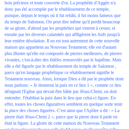
bois précieux et toute couverte d'or. La prophétie d'Aggée n'a
donc pas été accomplie par le rétablissement de ce temple,
puisque, depuis le temps où il fut rebâti, il fut moins fameux que
du temps de Salomon, On peut dire même qu'il perdit beaucoup
de sa gloire, d'abord par les prophéties qui vinrent à cesser, et
ensuite par les diverses calamités qui affligèrent les Juifs jusqu'à
leur entière désolation. Il en est tout autrement de cette nouvelle
maison qui appartient au Nouveau Testament; elle est d'autant
plus illustre qu'elle est composée de pierres meilleures, de pierres
vivantes, c'est-à-dire des fidèles renouvelés par le baptême. Mais
elle a été figurée par le rétablissement du temple de Salomon ,
parce qu'en langage prophétique ce rétablissement signifie le
Testament nouveau. Ainsi, lorsque Dieu a dit par le prophète dont
nous parlons: « Je donnerai la paix en ce lieu 1 », comme ce lieu
désignait l'Eglise qui devait être bâtie par Jésus-Christ, on doit
entendre: J'établirai la paix dans le lieu que celui-ci figure. En
effet, toutes les choses figuratives semblent en quelque sorte tenir
la place des choses figurées. C'est ainsi que l'Apôtre a dit : « La
pierre était Jésus-Christ 2 », parce que la pierre dont il parle en
était la figure. La gloire de cette maison du Nouveau Testament