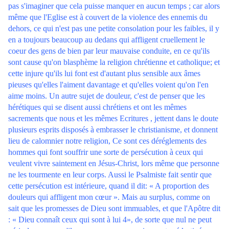
pas s'imaginer que cela puisse manquer en aucun temps ; car alors
même que l'Eglise est à couvert de la violence des ennemis du
dehors, ce qui n'est pas une petite consolation pour les faibles, il y
en a toujours beaucoup au dedans qui affligent cruellement le
coeur des gens de bien par leur mauvaise conduite, en ce qu'ils
sont cause qu'on blasphème la religion chrétienne et catholique; et
cette injure qu'ils lui font est d'autant plus sensible aux âmes
pieuses qu'elles l'aiment davantage et qu'elles voient qu'on l'en
aime moins. Un autre sujet de douleur, c'est de penser que les
hérétiques qui se disent aussi chrétiens et ont les mêmes
sacrements que nous et les mêmes Ecritures , jettent dans le doute
plusieurs esprits disposés à embrasser le christianisme, et donnent
lieu de calomnier notre religion, Ce sont ces déréglements des
hommes qui font souffrir une sorte de persécution à ceux qui
veulent vivre saintement en Jésus-Christ, lors même que personne
ne les tourmente en leur corps. Aussi le Psalmiste fait sentir que
cette persécution est intérieure, quand il dit: « A proportion des
douleurs qui affligent mon cœur ». Mais au surplus, comme on
sait que les promesses de Dieu sont immuables, et que l'Apôtre dit
: « Dieu connaît ceux qui sont à lui 4», de sorte que nul ne peut