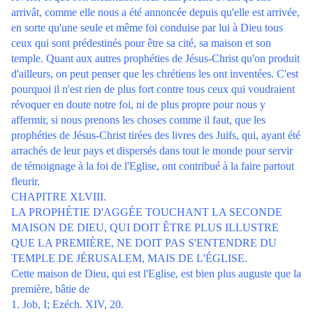
arrivât, comme elle nous a été annoncée depuis qu'elle est arrivée,
en sorte qu'une seule et même foi conduise par lui à Dieu tous
ceux qui sont prédestinés pour être sa cité, sa maison et son
temple. Quant aux autres prophéties de Jésus-Christ qu'on produit
d'ailleurs, on peut penser que les chrétiens les ont inventées. C'est
pourquoi il n'est rien de plus fort contre tous ceux qui voudraient
révoquer en doute notre foi, ni de plus propre pour nous y
affermir, si nous prenons les choses comme il faut, que les
prophéties de Jésus-Christ tirées des livres des Juifs, qui, ayant été
arrachés de leur pays et dispersés dans tout le monde pour servir
de témoignage à la foi de l'Eglise, ont contribué à la faire partout
fleurir.
CHAPITRE XLVIII.
LA PROPHÉTIE D'AGGÉE TOUCHANT LA SECONDE
MAISON DE DIEU, QUI DOIT ÊTRE PLUS ILLUSTRE
QUE LA PREMIÈRE, NE DOIT PAS S'ENTENDRE DU
TEMPLE DE JÉRUSALEM, MAIS DE L'ÉGLISE.
Cette maison de Dieu, qui est l'Eglise, est bien plus auguste que la
première, bâtie de
1. Job, I; Ezéch. XIV, 20.