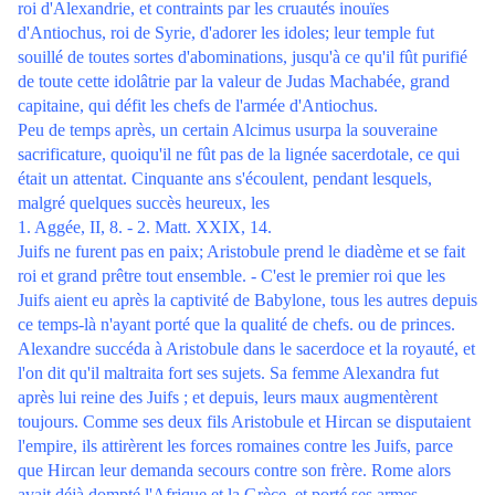
roi d'Alexandrie, et contraints par les cruautés inouïes
d'Antiochus, roi de Syrie, d'adorer les idoles; leur temple fut
souillé de toutes sortes d'abominations, jusqu'à ce qu'il fût purifié
de toute cette idolâtrie par la valeur de Judas Machabée, grand
capitaine, qui défit les chefs de l'armée d'Antiochus.
Peu de temps après, un certain Alcimus usurpa la souveraine
sacrificature, quoiqu'il ne fût pas de la lignée sacerdotale, ce qui
était un attentat. Cinquante ans s'écoulent, pendant lesquels,
malgré quelques succès heureux, les
1. Aggée, II, 8. - 2. Matt. XXIX, 14.
Juifs ne furent pas en paix; Aristobule prend le diadème et se fait
roi et grand prêtre tout ensemble. - C'est le premier roi que les
Juifs aient eu après la captivité de Babylone, tous les autres depuis
ce temps-là n'ayant porté que la qualité de chefs. ou de princes.
Alexandre succéda à Aristobule dans le sacerdoce et la royauté, et
l'on dit qu'il maltraita fort ses sujets. Sa femme Alexandra fut
après lui reine des Juifs ; et depuis, leurs maux augmentèrent
toujours. Comme ses deux fils Aristobule et Hircan se disputaient
l'empire, ils attirèrent les forces romaines contre les Juifs, parce
que Hircan leur demanda secours contre son frère. Rome alors
avait déjà dompté l'Afrique et la Grèce, et porté ses armes