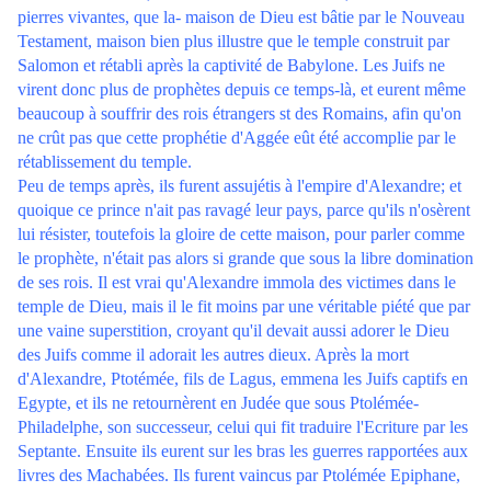
pierres vivantes, que la- maison de Dieu est bâtie par le Nouveau
Testament, maison bien plus illustre que le temple construit par
Salomon et rétabli après la captivité de Babylone. Les Juifs ne
virent donc plus de prophètes depuis ce temps-là, et eurent même
beaucoup à souffrir des rois étrangers st des Romains, afin qu'on
ne crût pas que cette prophétie d'Aggée eût été accomplie par le
rétablissement du temple.
Peu de temps après, ils furent assujétis à l'empire d'Alexandre; et
quoique ce prince n'ait pas ravagé leur pays, parce qu'ils n'osèrent
lui résister, toutefois la gloire de cette maison, pour parler comme
le prophète, n'était pas alors si grande que sous la libre domination
de ses rois. Il est vrai qu'Alexandre immola des victimes dans le
temple de Dieu, mais il le fit moins par une véritable piété que par
une vaine superstition, croyant qu'il devait aussi adorer le Dieu
des Juifs comme il adorait les autres dieux. Après la mort
d'Alexandre, Ptotémée, fils de Lagus, emmena les Juifs captifs en
Egypte, et ils ne retournèrent en Judée que sous Ptolémée-
Philadelphe, son successeur, celui qui fit traduire l'Ecriture par les
Septante. Ensuite ils eurent sur les bras les guerres rapportées aux
livres des Machabées. Ils furent vaincus par Ptolémée Epiphane,