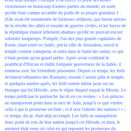
victorieuses en beaucoup d'autres parties du monde, en sorte
qu'elle était comme accablée du poids de sa propre grandeur 1 .
(Elle avait été tourmentée de furieuses séditions, qui furent suivies
de la révolte des alliés et ensuite de guerres civiles, et les forces de
la république étaient tellement abattues qu'elle ne pouvait encore
subsister longtemps. Pompée, l'un des plus grands capitaines de
Rome, étant entré en Judée, prit la ville de Jérusalem, ouvrit le
temple comme vainqueur, et entra dans le Saint des saints; ce qui
n'était permis qu'au grand prêtre. Après avoir confirmé le
pontificat d'Hircan et établi Antipater gouverneur de la Judée, il
emmena avec lui Aristobule prisonnier. Depuis ce temps, les Juifs
devinrent tributaires des Romains; ensuite Cassius pilla le temple,
et quelques années après, les Juifs eurent même pour roi un
étranger qui fut Hérode, sous le règne duquel naquit le Messie. Le
temps prédit par le patriarche Jacob en ces termes : « Les princes
ne manqueront point dans la race de Juda, jusqu'à ce que vienne
celui à qui la promesse est faite ; et il sera l'attente des nations l » ;
ce temps, dis-je, était déjà accompli. Les Juifs ne manquèrent
donc point de rois de leur nation jusqu'à cet Hérode; et ainsi, le
moment était venu où celui en qui reposent les promesses du