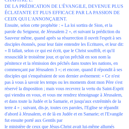
DE LA PRÉDICATION DE L'ÉVANGILE, DEVENUE PLUS
ÉCLATANTE ET PLUS EFFICACE PAR LA PASSION DE
CEIJX QUI L'ANNONÇAIENT.
Ensuite, selon cette prophétie : « La loi sortira de Sion, et la
parole du Seigneur, de Jérusalem 2 », et suivant la prédiction du
Sauveur même, quand après sa résurrection il ouvrit l'esprit à ses
disciples étonnés, pour leur faire entendre les Ecritures, et leur dit:
« Il fallait, selon ce qui est écrit, que le Christ souffrît, et qu'il
ressuscitât le troisième jour, et qu'on prêchât en son nom la
pénitence et la rémission des péchés dans toutes les nations, en
commençant par Jérusalem 3 »; et encore, quand il répondit à ses
disciples qui s'enquéraient de son dernier avénement: « Ce n'est
pas à vous à savoir les temps ou les moments dont mon Père s'est
réservé la disposition ; mais vous recevrez la vertu du Saint-Esprit
qui viendra en vous, et vous me rendrez témoignage à Jérusalem,
et dans toute la Judée et la Samarie, et jusqu'aux extrémités de la
terre 4 » ; suivant, dis-je, toutes ces paroles, l'Eglise se répandit
d'abord à Jérusalem, et de là en Judée et en Samarie; et l'Evangile
fut ensuite porté aux Gentils par
le ministère de ceux que Jésus-Christ avait lui-même allumés