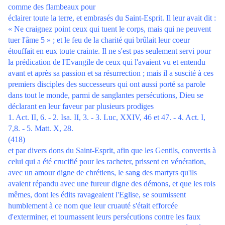
comme des flambeaux pour
éclairer toute la terre, et embrasés du Saint-Esprit. Il leur avait dit :
« Ne craignez point ceux qui tuent le corps, mais qui ne peuvent
tuer l'âme 5 » ; et le feu de la charité qui brûlait leur coeur
étouffait en eux toute crainte. Il ne s'est pas seulement servi pour
la prédication de l'Evangile de ceux qui l'avaient vu et entendu
avant et après sa passion et sa résurrection ; mais il a suscité à ces
premiers disciples des successeurs qui ont aussi porté sa parole
dans tout le monde, parmi de sanglantes persécutions, Dieu se
déclarant en leur faveur par plusieurs prodiges
1. Act. II, 6. - 2. Isa. II, 3. - 3. Luc, XXIV, 46 et 47. - 4. Act. I,
7,8. - 5. Matt. X, 28.
(418)
et par divers dons du Saint-Esprit, afin que les Gentils, convertis à
celui qui a été crucifié pour les racheter, prissent en vénération,
avec un amour digne de chrétiens, le sang des martyrs qu'ils
avaient répandu avec une fureur digne des démons, et que les rois
mêmes, dont les édits ravageaient l'Eglise, se soumissent
humblement à ce nom que leur cruauté s'était efforcée
d'exterminer, et tournassent leurs persécutions contre les faux