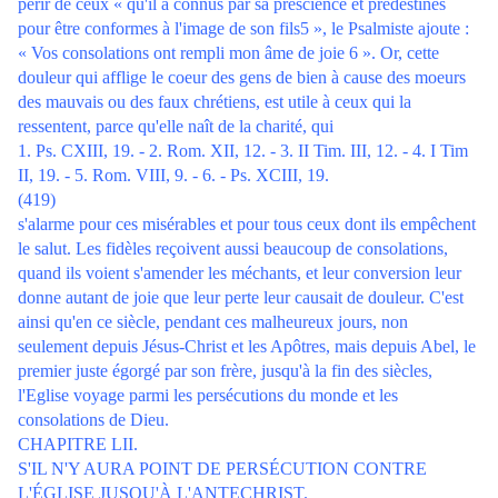
périr de ceux « qu'il a connus par sa prescience et prédestinés
pour être conformes à l'image de son fils5 », le Psalmiste ajoute :
« Vos consolations ont rempli mon âme de joie 6 ». Or, cette
douleur qui afflige le coeur des gens de bien à cause des moeurs
des mauvais ou des faux chrétiens, est utile à ceux qui la
ressentent, parce qu'elle naît de la charité, qui
1. Ps. CXIII, 19. - 2. Rom. XII, 12. - 3. II Tim. III, 12. - 4. I Tim
II, 19. - 5. Rom. VIII, 9. - 6. - Ps. XCIII, 19.
(419)
s'alarme pour ces misérables et pour tous ceux dont ils empêchent
le salut. Les fidèles reçoivent aussi beaucoup de consolations,
quand ils voient s'amender les méchants, et leur conversion leur
donne autant de joie que leur perte leur causait de douleur. C'est
ainsi qu'en ce siècle, pendant ces malheureux jours, non
seulement depuis Jésus-Christ et les Apôtres, mais depuis Abel, le
premier juste égorgé par son frère, jusqu'à la fin des siècles,
l'Eglise voyage parmi les persécutions du monde et les
consolations de Dieu.
CHAPITRE LII.
S'IL N'Y AURA POINT DE PERSÉCUTION CONTRE
L'ÉGLISE JUSQU'À L'ANTECHRIST.