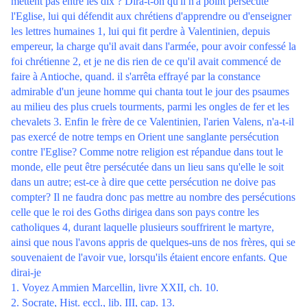
mettent pas entre les dix ? Dira-t-on qu'il n'a point persécuté
l'Eglise, lui qui défendit aux chrétiens d'apprendre ou d'enseigner
les lettres humaines 1, lui qui fit perdre à Valentinien, depuis
empereur, la charge qu'il avait dans l'armée, pour avoir confessé la
foi chrétienne 2, et je ne dis rien de ce qu'il avait commencé de
faire à Antioche, quand. il s'arrêta effrayé par la constance
admirable d'un jeune homme qui chanta tout le jour des psaumes
au milieu des plus cruels tourments, parmi les ongles de fer et les
chevalets 3. Enfin le frère de ce Valentinien, l'arien Valens, n'a-t-il
pas exercé de notre temps en Orient une sanglante persécution
contre l'Eglise? Comme notre religion est répandue dans tout le
monde, elle peut être persécutée dans un lieu sans qu'elle le soit
dans un autre; est-ce à dire que cette persécution ne doive pas
compter? Il ne faudra donc pas mettre au nombre des persécutions
celle que le roi des Goths dirigea dans son pays contre les
catholiques 4, durant laquelle plusieurs souffrirent le martyre,
ainsi que nous l'avons appris de quelques-uns de nos frères, qui se
souvenaient de l'avoir vue, lorsqu'ils étaient encore enfants. Que
dirai-je
1. Voyez Ammien Marcellin, livre XXII, ch. 10.
2. Socrate, Hist. eccl., lib. III, cap. 13.