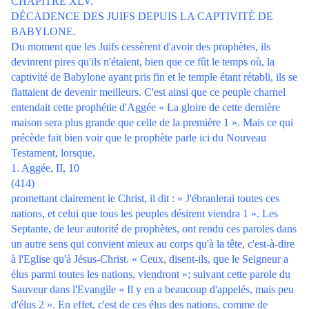
CHAPITRE XLV.
DÉCADENCE DES JUIFS DEPUIS LA CAPTIVITÉ DE
BABYLONE.
Du moment que les Juifs cessèrent d'avoir des prophètes, ils
devinrent pires qu'ils n'étaient, bien que ce fût le temps où, la
captivité de Babylone ayant pris fin et le temple étant rétabli, ils se
flattaient de devenir meilleurs. C'est ainsi que ce peuple charnel
entendait cette prophétie d'Aggée « La gloire de cette dernière
maison sera plus grande que celle de la première 1 ». Mais ce qui
précède fait bien voir que le prophète parle ici du Nouveau
Testament, lorsque,
1. Aggée, II, 10
(414)
promettant clairement le Christ, il dit : « J'ébranlerai toutes ces
nations, et celui que tous les peuples désirent viendra 1 ». Les
Septante, de leur autorité de prophètes, ont rendu ces paroles dans
un autre sens qui convient mieux au corps qu'à la tête, c'est-à-dire
à l'Eglise qu'à Jésus-Christ. « Ceux, disent-ils, que le Seigneur a
élus parmi toutes les nations, viendront »; suivant cette parole du
Sauveur dans l'Evangile « Il y en a beaucoup d'appelés, mais peu
d'élus 2 ». En effet, c'est de ces élus des nations, comme de