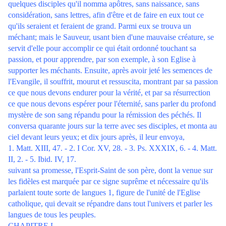
quelques disciples qu'il nomma apôtres, sans naissance, sans
considération, sans lettres, afin d'être et de faire en eux tout ce
qu'ils seraient et feraient de grand. Parmi eux se trouva un
méchant; mais le Sauveur, usant bien d'une mauvaise créature, se
servit d'elle pour accomplir ce qui était ordonné touchant sa
passion, et pour apprendre, par son exemple, à son Eglise à
supporter les méchants. Ensuite, après avoir jeté les semences de
l'Evangile, il souffrit, mourut et ressuscita, montrant par sa passion
ce que nous devons endurer pour la vérité, et par sa résurrection
ce que nous devons espérer pour l'éternité, sans parler du profond
mystère de son sang répandu pour la rémission des péchés. Il
conversa quarante jours sur la terre avec ses disciples, et monta au
ciel devant leurs yeux; et dix jours après, il leur envoya,
1. Matt. XIII, 47. - 2. I Cor. XV, 28. - 3. Ps. XXXIX, 6. - 4. Matt.
II, 2. - 5. Ibid. IV, 17.
suivant sa promesse, l'Esprit-Saint de son père, dont la venue sur
les fidèles est marquée par ce signe suprême et nécessaire qu'ils
parlaient toute sorte de langues 1, figure de l'unité de l'Eglise
catholique, qui devait se répandre dans tout l'univers et parler les
langues de tous les peuples.
CHAPITRE L.