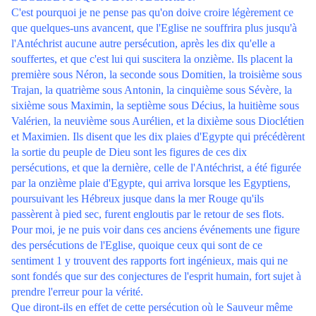
C'est pourquoi je ne pense pas qu'on doive croire légèrement ce
que quelques-uns avancent, que l'Eglise ne souffrira plus jusqu'à
l'Antéchrist aucune autre persécution, après les dix qu'elle a
souffertes, et que c'est lui qui suscitera la onzième. Ils placent la
première sous Néron, la seconde sous Domitien, la troisième sous
Trajan, la quatrième sous Antonin, la cinquième sous Sévère, la
sixième sous Maximin, la septième sous Décius, la huitième sous
Valérien, la neuvième sous Aurélien, et la dixième sous Dioclétien
et Maximien. Ils disent que les dix plaies d'Egypte qui précédèrent
la sortie du peuple de Dieu sont les figures de ces dix
persécutions, et que la dernière, celle de l'Antéchrist, a été figurée
par la onzième plaie d'Egypte, qui arriva lorsque les Egyptiens,
poursuivant les Hébreux jusque dans la mer Rouge qu'ils
passèrent à pied sec, furent engloutis par le retour de ses flots.
Pour moi, je ne puis voir dans ces anciens événements une figure
des persécutions de l'Eglise, quoique ceux qui sont de ce
sentiment 1 y trouvent des rapports fort ingénieux, mais qui ne
sont fondés que sur des conjectures de l'esprit humain, fort sujet à
prendre l'erreur pour la vérité.
Que diront-ils en effet de cette persécution où le Sauveur même