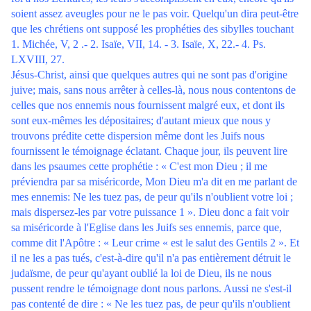
soient assez aveugles pour ne le pas voir. Quelqu'un dira peut-être
que les chrétiens ont supposé les prophéties des sibylles touchant
1. Michée, V, 2 .- 2. Isaïe, VII, 14. - 3. Isaïe, X, 22.- 4. Ps.
LXVIII, 27.
Jésus-Christ, ainsi que quelques autres qui ne sont pas d'origine
juive; mais, sans nous arrêter à celles-là, nous nous contentons de
celles que nos ennemis nous fournissent malgré eux, et dont ils
sont eux-mêmes les dépositaires; d'autant mieux que nous y
trouvons prédite cette dispersion même dont les Juifs nous
fournissent le témoignage éclatant. Chaque jour, ils peuvent lire
dans les psaumes cette prophétie : « C'est mon Dieu ; il me
préviendra par sa miséricorde, Mon Dieu m'a dit en me parlant de
mes ennemis: Ne les tuez pas, de peur qu'ils n'oublient votre loi ;
mais dispersez-les par votre puissance 1 ». Dieu donc a fait voir
sa miséricorde à l'Eglise dans les Juifs ses ennemis, parce que,
comme dit l'Apôtre : « Leur crime « est le salut des Gentils 2 ». Et
il ne les a pas tués, c'est-à-dire qu'il n'a pas entièrement détruit le
judaïsme, de peur qu'ayant oublié la loi de Dieu, ils ne nous
pussent rendre le témoignage dont nous parlons. Aussi ne s'est-il
pas contenté de dire : « Ne les tuez pas, de peur qu'ils n'oublient