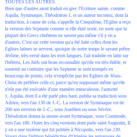
TOUTES LES AUTRES.
Bien que d'autres aient traduit en grec l'Ecriture sainte, comme
Aquila, Symmaque, Théodotion 1, et un auteur inconnu, dont la
traduction, à cause de cela, s'appelle la Cinquième, l'Eglise a reçu
la version des Septante comme si elle était seule, en sorte que la
plupart des Grecs chrétiens ne savent pas même s'il y en a
d'autres. C'est sur cette version qu'a été faite celles dont les
Eglises latines se servent, quoique de notre temps le savant prêtre
Jérôme, très-versé dans les trois langues, l'ait traduite en latin sur
l'hébreu, Les Juifs ont beau reconnaître qu'elle est très-fidèle, et
soutenir au contraire que les Septante se sont trompés en
beaucoup de points, cela n'empêche pas les Eglises de Jésus-
Christ de préférer celle-ci, parce qu'en supposant même qu'elle
n'eût pas été exécutée d'une manière miraculeuse, l'autorité
1. Aquila, dont il a été parlé plus haut, publia sa traduction sous
Adrien, vers l'an 130 de J.-C. La version de Symmaque est de
200 ans environ de J.-C., sous Aurélien ou sous Sévère.
Théodotion donna la sienne avant Symmaque, sous Commode,
vers l'an 180. Outre les cinq versions dont parle saint Augustin, Il
y en a une sixième qui fut publiée à Nicopolis, vers l'an 230.
Voyez dans l'édition bénédictine d'Origène les remarques de