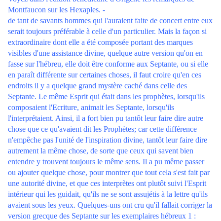
Montfaucon sur les Hexaples. -
de tant de savants hommes qui l'auraient faite de concert entre eux
serait toujours préférable à celle d'un particulier. Mais la façon si
extraordinaire dont elle a été composée portant des marques
visibles d'une assistance divine, quelque autre version qu'on en
fasse sur l'hébreu, elle doit être conforme aux Septante, ou si elle
en paraît différente sur certaines choses, il faut croire qu'en ces
endroits il y a quelque grand mystère caché dans celle des
Septante. Le même Esprit qui était dans les prophètes, lorsqu'ils
composaient l'Ecriture, animait les Septante, lorsqu'ils
l'interprétaient. Ainsi, il a fort bien pu tantôt leur faire dire autre
chose que ce qu'avaient dit les Prophètes; car cette différence
n'empêche pas l'unité de l'inspiration divine, tantôt leur faire dire
autrement la même chose, de sorte que ceux qui savent bien
entendre y trouvent toujours le même sens. Il a pu même passer
ou ajouter quelque chose, pour montrer que tout cela s'est fait par
une autorité divine, et que ces interprètes ont plutôt suivi l'Esprit
intérieur qui les guidait, qu'ils ne se sont assujétis à la lettre qu'ils
avaient sous les yeux. Quelques-uns ont cru qu'il fallait corriger la
version grecque des Septante sur les exemplaires hébreux 1 :