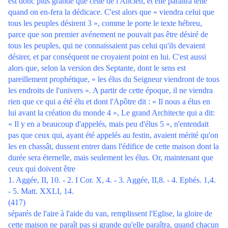
est donc plus grande que celle de l'Ancien, et elle paraîtra telle
quand on en-fera la dédicace. C'est alors que « viendra celui que
tous les peuples désirent 3 », comme le porte le texte hébreu,
parce que son premier avénement ne pouvait pas être désiré de
tous les peuples, qui ne connaissaient pas celui qu'ils devaient
désirer, et par conséquent ne croyaient point en lui. C'est aussi
alors que, selon la version des Septante, dont le sens est
pareillement prophétique, « les élus du Seigneur viendront de tous
les endroits de l'univers ». A partir de cette époque, il ne viendra
rien que ce qui a été élu et dont l'Apôtre dit : « Il nous a élus en
lui avant la création du monde 4 », Le grand Architecte qui a dit:
« Il y en a beaucoup d'appelés, mais peu d'élus 5 », n'entendait
pas que ceux qui, ayant été appelés au festin, avaient mérité qu'on
les en chassât, dussent entrer dans l'édifice de cette maison dont la
durée sera éternelle, mais seulement les élus. Or, maintenant que
ceux qui doivent être
1. Aggée, II, 10. - 2. I Cor. X, 4. - 3. Aggée, II,8. - 4. Ephés. 1,4.
- 5. Matt. XXLI, 14.
(417)
séparés de l'aire à l'aide du van, remplissent l'Eglise, la gloire de
cette maison ne paraît pas si grande qu'elle paraîtra, quand chacun