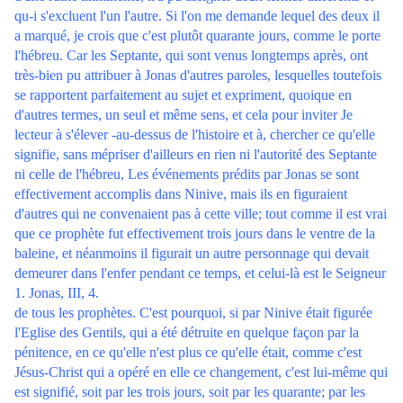
qu-i s'excluent l'un l'autre. Si l'on me demande lequel des deux il
a marqué, je crois que c'est plutôt quarante jours, comme le porte
l'hébreu. Car les Septante, qui sont venus longtemps après, ont
très-bien pu attribuer à Jonas d'autres paroles, lesquelles toutefois
se rapportent parfaitement au sujet et expriment, quoique en
d'autres termes, un seul et même sens, et cela pour inviter Je
lecteur à s'élever -au-dessus de l'histoire et à, chercher ce qu'elle
signifie, sans mépriser d'ailleurs en rien ni l'autorité des Septante
ni celle de l'hébreu, Les événements prédits par Jonas se sont
effectivement accomplis dans Ninive, mais ils en figuraient
d'autres qui ne convenaient pas à cette ville; tout comme il est vrai
que ce prophète fut effectivement trois jours dans le ventre de la
baleine, et néanmoins il figurait un autre personnage qui devait
demeurer dans l'enfer pendant ce temps, et celui-là est le Seigneur
1. Jonas, III, 4.
de tous les prophètes. C'est pourquoi, si par Ninive était figurée
l'Eglise des Gentils, qui a été détruite en quelque façon par la
pénitence, en ce qu'elle n'est plus ce qu'elle était, comme c'est
Jésus-Christ qui a opéré en elle ce changement, c'est lui-même qui
est signifié, soit par les trois jours, soit par les quarante; par les