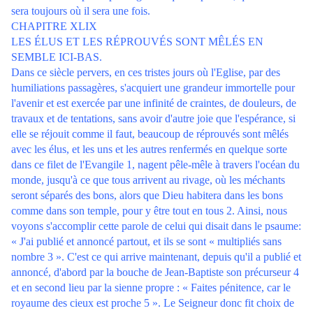
sera toujours où il sera une fois.
CHAPITRE XLIX
LES ÉLUS ET LES RÉPROUVÉS SONT MÊLÉS EN
SEMBLE ICI-BAS.
Dans ce siècle pervers, en ces tristes jours où l'Eglise, par des
humiliations passagères, s'acquiert une grandeur immortelle pour
l'avenir et est exercée par une infinité de craintes, de douleurs, de
travaux et de tentations, sans avoir d'autre joie que l'espérance, si
elle se réjouit comme il faut, beaucoup de réprouvés sont mêlés
avec les élus, et les uns et les autres renfermés en quelque sorte
dans ce filet de l'Evangile 1, nagent pêle-mêle à travers l'océan du
monde, jusqu'à ce que tous arrivent au rivage, où les méchants
seront séparés des bons, alors que Dieu habitera dans les bons
comme dans son temple, pour y être tout en tous 2. Ainsi, nous
voyons s'accomplir cette parole de celui qui disait dans le psaume:
« J'ai publié et annoncé partout, et ils se sont « multipliés sans
nombre 3 ». C'est ce qui arrive maintenant, depuis qu'il a publié et
annoncé, d'abord par la bouche de Jean-Baptiste son précurseur 4
et en second lieu par la sienne propre : « Faites pénitence, car le
royaume des cieux est proche 5 ». Le Seigneur donc fit choix de