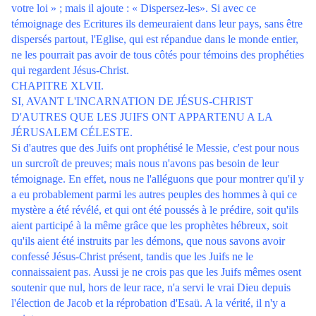
votre loi » ; mais il ajoute : « Dispersez-les». Si avec ce
témoignage des Ecritures ils demeuraient dans leur pays, sans être
dispersés partout, l'Eglise, qui est répandue dans le monde entier,
ne les pourrait pas avoir de tous côtés pour témoins des prophéties
qui regardent Jésus-Christ.
CHAPITRE XLVII.
SI, AVANT L'INCARNATION DE JÉSUS-CHRIST
D'AUTRES QUE LES JUIFS ONT APPARTENU A LA
JÉRUSALEM CÉLESTE.
Si d'autres que des Juifs ont prophétisé le Messie, c'est pour nous
un surcroît de preuves; mais nous n'avons pas besoin de leur
témoignage. En effet, nous ne l'alléguons que pour montrer qu'il y
a eu probablement parmi les autres peuples des hommes à qui ce
mystère a été révélé, et qui ont été poussés à le prédire, soit qu'ils
aient participé à la même grâce que les prophètes hébreux, soit
qu'ils aient été instruits par les démons, que nous savons avoir
confessé Jésus-Christ présent, tandis que les Juifs ne le
connaissaient pas. Aussi je ne crois pas que les Juifs mêmes osent
soutenir que nul, hors de leur race, n'a servi le vrai Dieu depuis
l'élection de Jacob et la réprobation d'Esaü. A la vérité, il n'y a