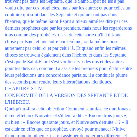
trouvent pas dans les Septante, que le Saint-Esprit ne les a pas
voulu dire par ces prophètes, mais par les autres; et pour celles au
contraire qui sont dans les Septante et qui ne sont pas dans
l'hébreu, que le même Saint-Esprit a mieux aimé les dire par ces
derniers prophètes que par les premiers, mais nous les regarderons
tous comme des prophètes. C'est de cette sorte qu'il â dit-une
chose par Isaïe, et une autre par Jérémie, ou la même chose
autrement par celui-ci et par celui-là. Et quand enfin les mêmes
choses se trouvent également dans l'hébreu et dans les Septante,
c'est que le Saint-Esprit s'est voulu servir des uns et des autres
pour les dire, car, comme il a assisté les premiers pour établir entre
leurs prédictions une concordance parfaite, il a conduit la plume
des seconds pour rendre leurs interprétations identiques,
CHAPITRE XLIV.
CONFORMITÉ DE LA VERSION DES SEPTANTE ET DE
L'HÉBREU.
Quelqu'un -fera cette objection Comment saurai-se ce que Jonas a
dit en effet aux Ninivites et s'il leur a dit : « Encore trois jours »,
ou bien : « Encore quarante jours, et Ninive sera détruite 1 ? » Il
est clair en effet que ce prophète, envoyé pour menacer Ninive
d'une ruine imminente, n'a pu assigner deux termes différents et