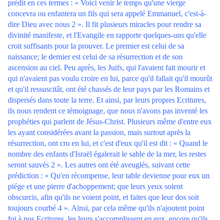
prédit en ces termes : « Voici venir le temps qu'une vierge
concevra ou enfantera un fils qui sera appelé Emmanuel, c'est-à-
dire Dieu avec nous 2 ». Il fit plusieurs miracles pour rendre sa
divinité manifeste, et l'Evangile en rapporte quelques-uns qu'elle
croit suffisants pour la prouver. Le premier est celui de sa
naissance; le dernier est celui de sa résurrection et de son
ascension au ciel. Peu après, les Juifs, qui l'avaient fait mourir et
qui n'avaient pas voulu croire en lui, parce qu'il fallait qu'il mourût
et qu'il ressuscitât, ont été chassés de leur pays par les Romains et
dispersés dans toute la terre. Et ainsi, par leurs propres Ecritures,
ils nous rendent ce témoignage, que nous n'avons pas inventé les
prophéties qui parlent de Jésus-Christ. Plusieurs même d'entre eux
les ayant considérées avant la passion, mais surtout après la
résurrection, ont cru en lui, et c'est d'eux qu'il est dit : « Quand le
nombre des enfants d'Israël égalerait le sable de la mer, les restes
seront sauvés 2 ». Les autres ont été aveuglés, suivant cette
prédiction : « Qu'en récompense, leur table devienne pour eux un
piége et une pierre d'achoppement; que leurs yeux soient
obscurcis, afin qu'ils ne voient point, et faites que leur dos soit
toujours courbé 4 ». Ainsi, par cela même qu'ils n'ajoutent point
foi à nos Ecritures, les leurs s'accomplissent en eux, encore qu'ils