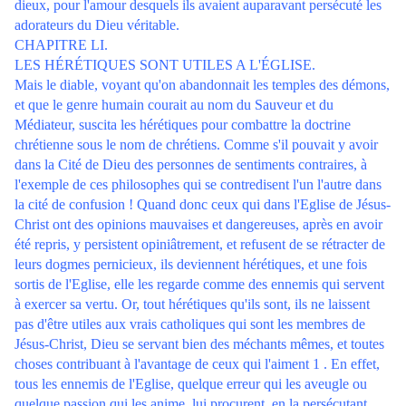
dieux, pour l'amour desquels ils avaient auparavant persécuté les
adorateurs du Dieu véritable.
CHAPITRE LI.
LES HÉRÉTIQUES SONT UTILES A L'ÉGLISE.
Mais le diable, voyant qu'on abandonnait les temples des démons,
et que le genre humain courait au nom du Sauveur et du
Médiateur, suscita les hérétiques pour combattre la doctrine
chrétienne sous le nom de chrétiens. Comme s'il pouvait y avoir
dans la Cité de Dieu des personnes de sentiments contraires, à
l'exemple de ces philosophes qui se contredisent l'un l'autre dans
la cité de confusion ! Quand donc ceux qui dans l'Eglise de Jésus-
Christ ont des opinions mauvaises et dangereuses, après en avoir
été repris, y persistent opiniâtrement, et refusent de se rétracter de
leurs dogmes pernicieux, ils deviennent hérétiques, et une fois
sortis de l'Eglise, elle les regarde comme des ennemis qui servent
à exercer sa vertu. Or, tout hérétiques qu'ils sont, ils ne laissent
pas d'être utiles aux vrais catholiques qui sont les membres de
Jésus-Christ, Dieu se servant bien des méchants mêmes, et toutes
choses contribuant à l'avantage de ceux qui l'aiment 1 . En effet,
tous les ennemis de l'Eglise, quelque erreur qui les aveugle ou
quelque passion qui les anime, lui procurent, en la persécutant