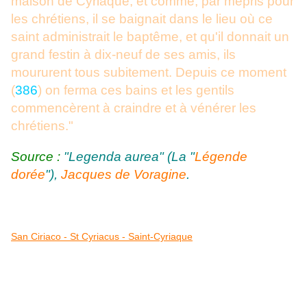
maison de Cyriaque, et comme, par mépris pour
les chrétiens, il se baignait dans le lieu où ce
saint administrait le baptême, et qu'il donnait un
grand festin à dix-neuf de ses amis, ils
moururent tous subitement. Depuis ce moment
(
386
) on ferma ces bains et les gentils
commencèrent à craindre et à vénérer les
chrétiens."
Source :
"Legenda aurea" (La "
Légende
dorée
"),
Jacques de Voragine
.
San Ciriaco - St Cyriacus - Saint-Cyriaque