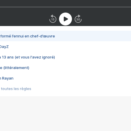
nsformé l’ennui en chef-d’œuvre
 DayZ
 a 13 ans (et vous l'avez ignoré)
e (littéralement)
im Rayan
 toutes les règles
s les jeux vidéo
us choquant de Rockstar ? - Le scandale BULLY
e plus moche de Steam
du RÊVE tourne au CAUCHEMAR