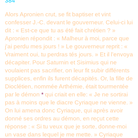
384
Alors Apronien crut, se fit baptiser et vint
confesser J.-C. devant le gouverneur. Celui-ci lui
dit : « Est-ce que tu as été fait chrétien ? »
Apronien répondit : « Malheur à moi, parce que
j'ai perdu mes jours ! » Le gouverneur reprit : «
Vraiment oui, tu perdras tés jours. » Et il l’envoya
décapiter. Pour Saturnin et Sisimius qui ne
voulaient pas sacrifier, on leur fit subir différents
supplices, enfin ils furent décapités. Or, la fille de
Dioclétien, nommée Arthémie, était tourmentée
par le démon
*
qui criait en elle: « Je ne sortirai
pas à moins que le diacre Cyriaque ne vienne. »
On lui amena donc Cyriaque, qui après avoir
donné ses ordres au démon, en reçut cette
réponse : « Si tu veux que je sorte, donne-moi
un vase dans lequel je me mette. » Cyriaque