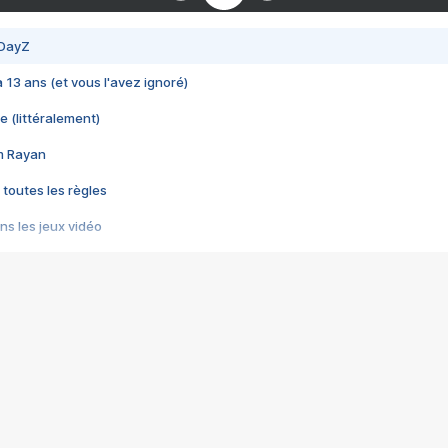
 DayZ
 a 13 ans (et vous l'avez ignoré)
e (littéralement)
im Rayan
 toutes les règles
s les jeux vidéo
us choquant de Rockstar ? - Le scandale BULLY
e plus moche de Steam
du RÊVE tourne au CAUCHEMAR
pendant 8 heures
it… à tort
umiliés par un jeu vidéo