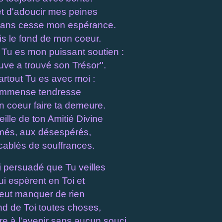
et d'adoucir mes peines
 sans cesse mon espérance.
is le fond de mon coeur.
 Tu es mon puissant soutien :
ouve a trouvé son Trésor''.
artout Tu es avec moi :
 immense tendresse
 coeur faire ta demeure.
ille de ton Amitié Divine
més, aux désespérés,
cablés de souffrances.
si persuadé que Tu veilles
ui espèrent en Toi et
eut manquer de rien
d de Toi toutes choses,
vre à l'avenir sans aucun souci