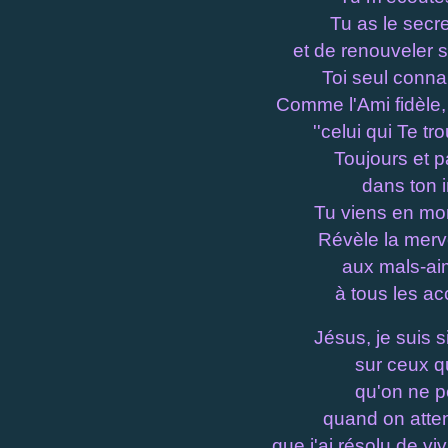
Tu as le secr
et de renouveler
Toi seul conna
Comme l'Ami fidèle,
''celui qui Te tr
Toujours et p
dans ton
Tu viens en mon
Révèle la merve
aux mals-ai
à tous les ac
Jésus, je suis 
sur ceux q
qu'on ne p
quand on atten
que j'ai résolu de vi