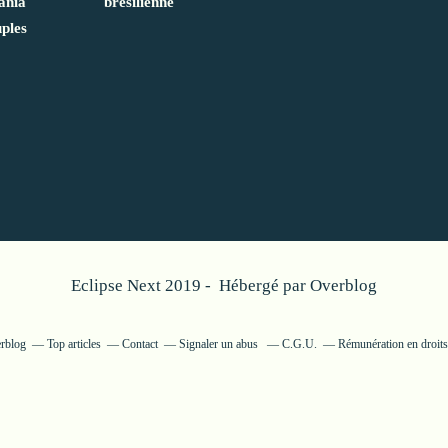
ania
brésilienne
uples
Eclipse Next 2019 - Hébergé par
Overblog
erblog
Top articles
Contact
Signaler un abus
C.G.U.
Rémunération en droits