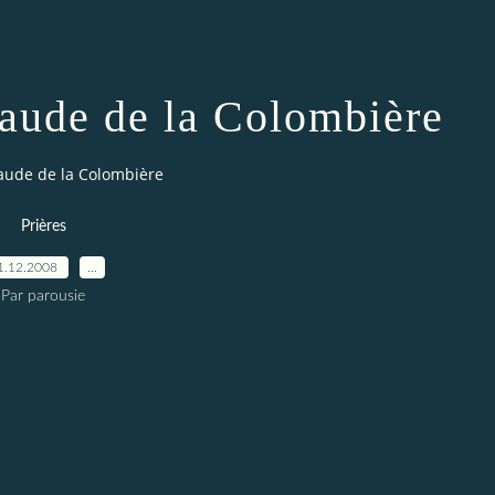
laude de la Colombière
laude de la Colombière
Prières
1.12.2008
…
Par parousie