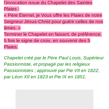
l'invocation issue du Chapelet des Saintes
Plaies :
« Père Éternel, je Vous offre les Plaies de notre
Seigneur Jésus-Christ pour guérir celles de nos
âmes. »
Terminer le Chapelet en faisant, de préférence,
5 fois le signe de croix, en souvenir des 5
Plaies.
Chapelet créé par le Père Paul Louis, Supérieur
Passionniste, et propagé par les religieux
Passionnistes ; approuvé par Pie VII en 1822,
par Léon XII en 1823 et Pie IX en 1851.