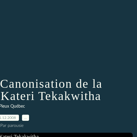
 Canonisation de la
 Kateri Tekakwitha
Pieux Québec
1.12.2008
…
Par parousie