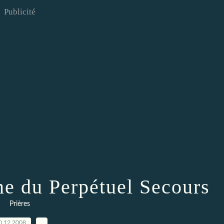
Publicité
me du Perpétuel Secours
Prières
0.12.2008
…