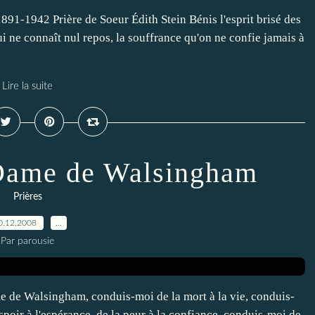
891-1942 Prière de Soeur Édith Stein Bénis l'esprit brisé des
ui ne connaît nul repos, la souffrance qu'on ne confie jamais à
Lire la suite
-Dame de Walsingham
Prières
0.12.2008
…
Par parousie
de Walsingham, conduis-moi de la mort à la vie, conduis-
poir à l'espérance, de la peur à la confiance, conduis-moi de