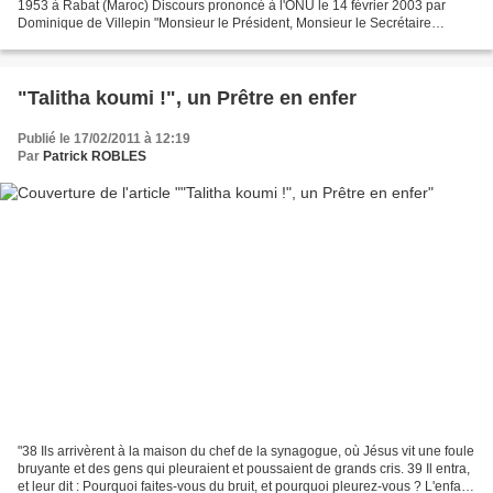
1953 à Rabat (Maroc) Discours prononcé à l'ONU le 14 février 2003 par
Dominique de Villepin "Monsieur le Président, Monsieur le Secrétaire
général, Madame et Messieurs les Ministres,...
"Talitha koumi !", un Prêtre en enfer
Publié le 17/02/2011 à 12:19
Par
Patrick ROBLES
"38 Ils arrivèrent à la maison du chef de la synagogue, où Jésus vit une foule
bruyante et des gens qui pleuraient et poussaient de grands cris. 39 Il entra,
et leur dit : Pourquoi faites-vous du bruit, et pourquoi pleurez-vous ? L'enfant