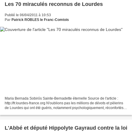
Les 70 miraculés reconnus de Lourdes
Publié le 06/04/2011 à 10:53
Par
Patrick ROBLES le Franc-Comtois
Maria Bernada Sobirós Sainte-Bernadette éternelle Source de l'article :
http://fr.lourdes-france.org N'oublions pas les millions de dévots et pèlerins
de Lourdes qui ont été guéris, notamment psychologiquement, réconfortés,
qui ont pardonné ou été convertis...
L'Abbé et député Hippolyte Gayraud contre la loi