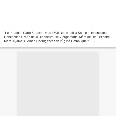
"Le Paradis", Carlo Saraceni vers 1598 Bénie soit la Sainte et Immaculée
Conception Divine de la Bienheureuse Vierge Marie, Mère de Dieu et notre
Mère, à jamais ! Amen ! Indulgences de l'Église Catholique "LES
INDULGENCES" "Can. 992 - L'indulgence est...