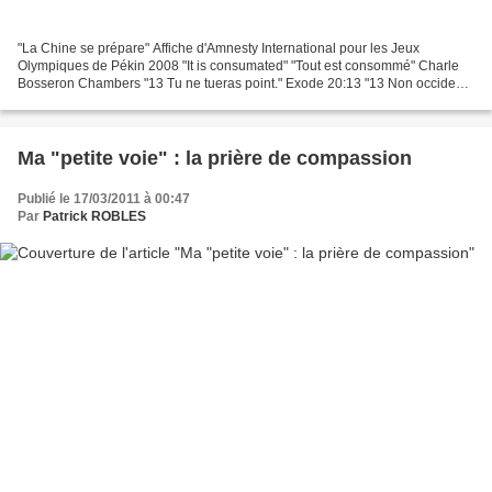
"La Chine se prépare" Affiche d'Amnesty International pour les Jeux
Olympiques de Pékin 2008 "It is consumated" "Tout est consommé" Charle
Bosseron Chambers "13 Tu ne tueras point." Exode 20:13 "13 Non occides."
Vulgata, Exodus 20:13 "13 οὐ μοιχεύσεις"...
Ma "petite voie" : la prière de compassion
Publié le 17/03/2011 à 00:47
Par
Patrick ROBLES