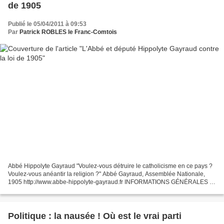
de 1905
Publié le 05/04/2011 à 09:53
Par
Patrick ROBLES le Franc-Comtois
Abbé Hippolyte Gayraud "Voulez-vous détruire le catholicisme en ce pays ?
Voulez-vous anéantir la religion ?" Abbé Gayraud, Assemblée Nationale,
1905 http://www.abbe-hippolyte-gayraud.fr INFORMATIONS GÉNÉRALES M.
Hippolyte GAYRAUD Né le 13/08/1856 à LAVIT...
Politique : la nausée ! Où est le vrai parti