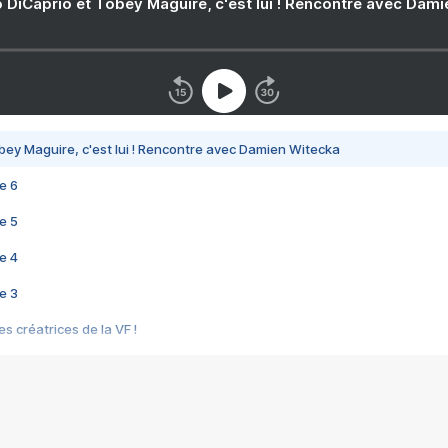
 DiCaprio et Tobey Maguire, c'est lui ! Rencontre avec Dam
bey Maguire, c'est lui ! Rencontre avec Damien Witecka
e 6
e 5
e 4
e 3
s créatrices de la VF !
e 2
e 1
e Mektoub My Love arrive enfin ! Rencontre avec Shaïn Boumedine et Sal