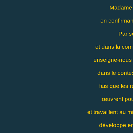
Madame L
en confirmant
Par s
et dans la com
enseigne-nous l
dans le contex
fais que les 
œuvrent pou
et travaillent au 
développe en 