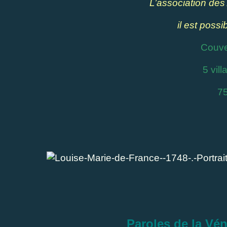
L’association des
il est possi
Couve
5 vil
7
Paroles de la Vé