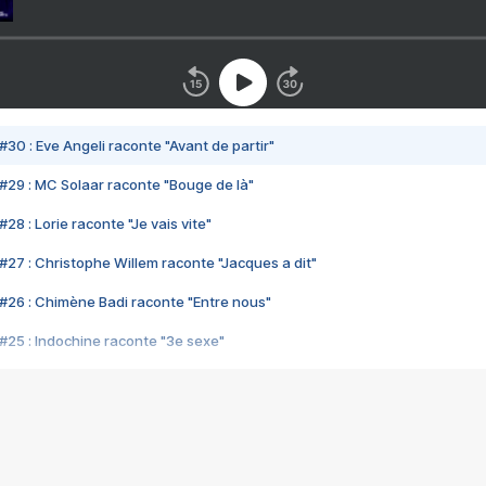
#30 : Eve Angeli raconte "Avant de partir"
#29 : MC Solaar raconte "Bouge de là"
28 : Lorie raconte "Je vais vite"
#27 : Christophe Willem raconte "Jacques a dit"
#26 : Chimène Badi raconte "Entre nous"
#25 : Indochine raconte "3e sexe"
#24 : Zaho raconte "C'est chelou"
#23 : Patrick Bruel raconte "Au café des délices"
#22 : Kyo raconte "Le chemin"