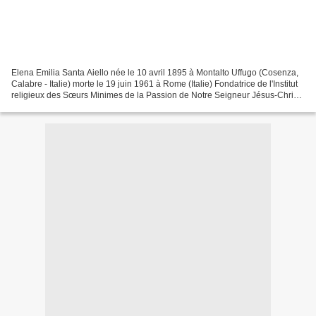
Elena Emilia Santa Aiello née le 10 avril 1895 à Montalto Uffugo (Cosenza,
Calabre - Italie) morte le 19 juin 1961 à Rome (Italie) Fondatrice de l'Institut
religieux des Sœurs Minimes de la Passion de Notre Seigneur Jésus-Christ
Suore Minime della Passione...