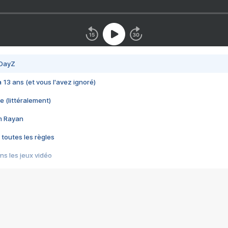
 DayZ
 a 13 ans (et vous l'avez ignoré)
e (littéralement)
im Rayan
 toutes les règles
s les jeux vidéo
us choquant de Rockstar ? - Le scandale BULLY
e plus moche de Steam
du RÊVE tourne au CAUCHEMAR