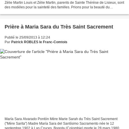
Zélie Martin Louis et Zélie Martin, parents de Sainte Thérèse de Lisieux, sont
des modèles pour la sainteté des familles. Prions pour la beauté du
Sacrement de mariage. Notre Père....
Prière à Maria Sara du Très Saint Sacrement
Publié le 25/09/2013 à 12:24
Par
Patrick ROBLES le Franc-Comtois
María Sara Alvarado Pontón Mère Marie Sarah du Très Saint Sacrement
("Mère Sarita") Madre María Sara del Santísimo Sacramento née le 12
septembre 1902 à Las Cruces, Bogota (Colombie) morte le 28 mars 1980 à