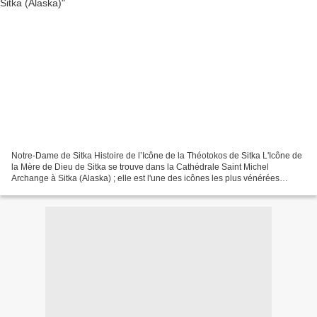
Notre-Dame de Sitka Histoire de l’Icône de la Théotokos de Sitka L'Icône de
la Mère de Dieu de Sitka se trouve dans la Cathédrale Saint Michel
Archange à Sitka (Alaska) ; elle est l'une des icônes les plus vénérées
d’Amérique du Nord. Elle est attribuée...