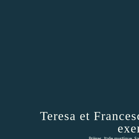
Teresa et France
exe
,
,