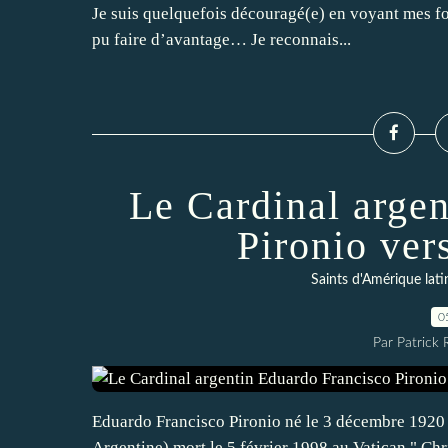
Je suis quelquefois découragé(e) en voyant mes for
pu faire d’avantage… Je reconnais...
Le Cardinal arge
Pironio vers
Saints d'Amérique lati
0
Par Patrick
Eduardo Francisco Pironio né le 3 décembre 1920 à
Argentine) mort le 5 février 1998 au Vatican " Chri