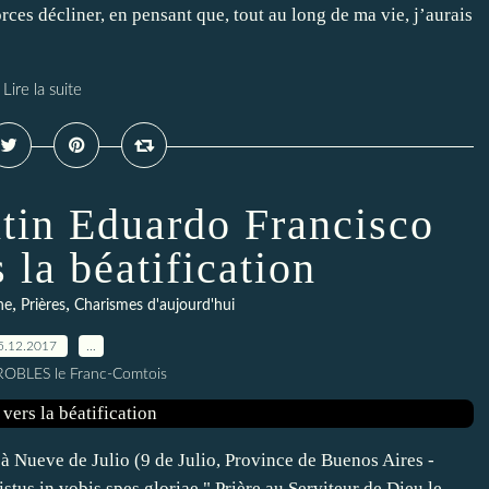
ces décliner, en pensant que, tout au long de ma vie, j’aurais
Lire la suite
ntin Eduardo Francisco
 la béatification
,
,
ne
Prières
Charismes d'aujourd'hui
5.12.2017
…
 ROBLES le Franc-Comtois
 Nueve de Julio (9 de Julio, Province de Buenos Aires -
stus in vobis spes gloriae " Prière au Serviteur de Dieu le