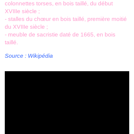
colonnettes torses, en bois taillé, du début
XVIIIe siècle ;
- stalles du chœur en bois taillé, première moitié
du XVIIIe siècle ;
- meuble de sacristie daté de 1665, en bois
taillé.
Source : Wikipédia