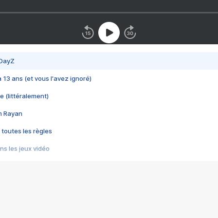
 DayZ
 a 13 ans (et vous l'avez ignoré)
e (littéralement)
im Rayan
 toutes les règles
s les jeux vidéo
us choquant de Rockstar ? - Le scandale BULLY
e plus moche de Steam
du RÊVE tourne au CAUCHEMAR