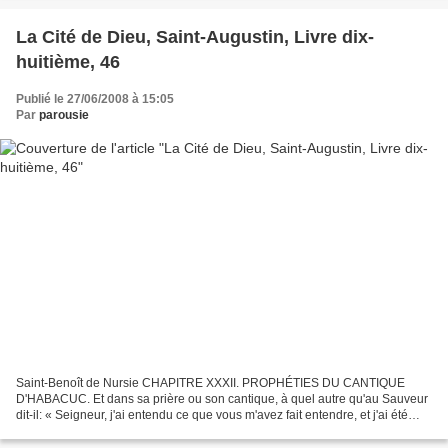
La Cité de Dieu, Saint-Augustin, Livre dix-
huitième, 46
Publié le 27/06/2008 à 15:05
Par
parousie
Saint-Benoît de Nursie CHAPITRE XXXII. PROPHÉTIES DU CANTIQUE
D'HABACUC. Et dans sa prière ou son cantique, à quel autre qu'au Sauveur
dit-il: « Seigneur, j'ai entendu ce que vous m'avez fait entendre, et j'ai été
saisi de frayeur; j'ai contemplé vos...