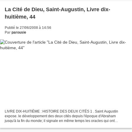
La Cité de Dieu, Saint-Augustin, Livre dix-
huitième, 44
Publié le 27/06/2008 à 14:56
Par
parousie
LIVRE DIX-HUITIÈME : HISTOIRE DES DEUX CITÉS 1 . Saint Augustin
expose. le développement des deux cités depuis l'époque d'Abraham
jusqu'à la fin du monde; il signale en même temps les oracles qui ont
annoncé Jésus-Christ, soit chez les sibylles, soit...