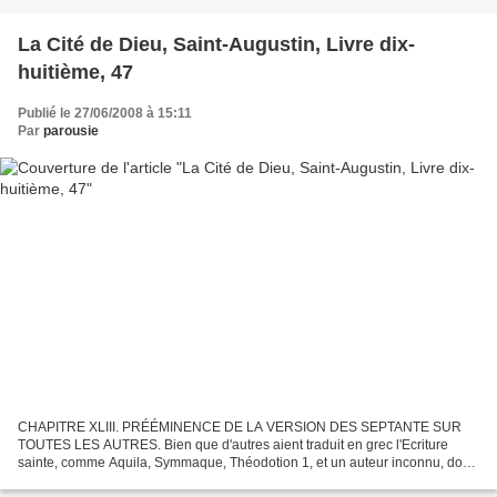
La Cité de Dieu, Saint-Augustin, Livre dix-
huitième, 47
Publié le 27/06/2008 à 15:11
Par
parousie
CHAPITRE XLIII. PRÉÉMINENCE DE LA VERSION DES SEPTANTE SUR
TOUTES LES AUTRES. Bien que d'autres aient traduit en grec l'Ecriture
sainte, comme Aquila, Symmaque, Théodotion 1, et un auteur inconnu, dont
la traduction, à cause de cela, s'appelle la Cinquième,...