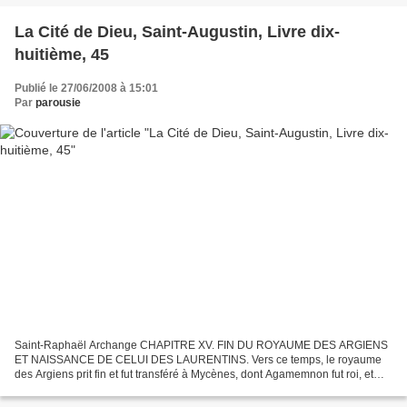
La Cité de Dieu, Saint-Augustin, Livre dix-
huitième, 45
Publié le 27/06/2008 à 15:01
Par
parousie
Saint-Raphaël Archange CHAPITRE XV. FIN DU ROYAUME DES ARGIENS
ET NAISSANCE DE CELUI DES LAURENTINS. Vers ce temps, le royaume
des Argiens prit fin et fut transféré à Mycènes, dont Agamemnon fut roi, et
celui des Laurentins commença à s'établir : ils...