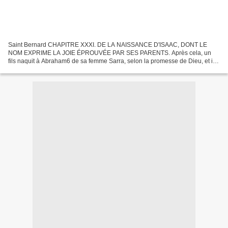
Saint Bernard CHAPITRE XXXI. DE LA NAISSANCE D'ISAAC, DONT LE
NOM EXPRIME LA JOIE ÉPROUVÉE PAR SES PARENTS. Après cela, un
fils naquit à Abraham6 de sa femme Sarra, selon la promesse de Dieu, et il
le nomma Isaac, nom qui signifie rire, car le père avait...