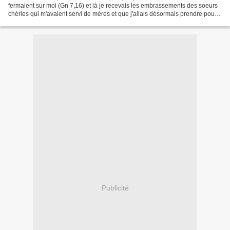
fermaient sur moi (Gn 7,16) et là je recevais les embrassements des soeurs
chéries qui m'avaient servi de mères et que j'allais désormais prendre pour
modèles de mes actions... Enfin...
Publicité