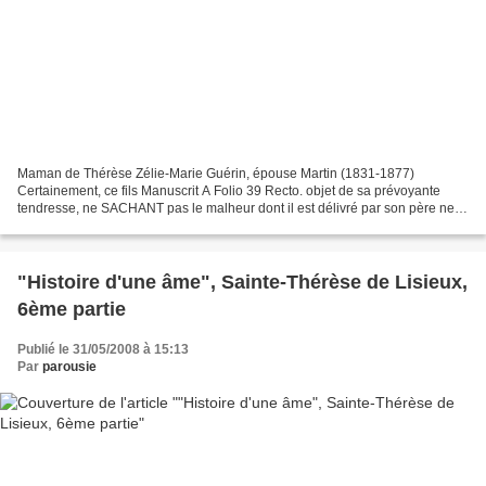
Maman de Thérèse Zélie-Marie Guérin, épouse Martin (1831-1877)
Certainement, ce fils Manuscrit A Folio 39 Recto. objet de sa prévoyante
tendresse, ne SACHANT pas le malheur dont il est délivré par son père ne
lui témoignera pas sa reconnaissance et l'aimera...
"Histoire d'une âme", Sainte-Thérèse de Lisieux,
6ème partie
Publié le 31/05/2008 à 15:13
Par
parousie