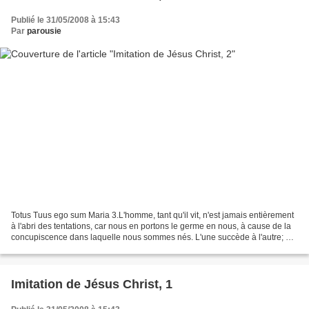
Publié le 31/05/2008 à 15:43
Par
parousie
Totus Tuus ego sum Maria 3.L'homme, tant qu'il vit, n'est jamais entièrement
à l'abri des tentations, car nous en portons le germe en nous, à cause de la
concupiscence dans laquelle nous sommes nés. L'une succède à l'autre; et
nous aurons toujours quelque...
Imitation de Jésus Christ, 1