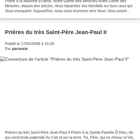
Prière à la Madone d'Utelle, Notre-Dame-des-Miracles Notre-Dame des
Miracles, depuis des siècles, Vous répandez Vos bienfaits sur tous ceux qui
Vous invoquent. Aujourd'hui, nous nous tournons vers Vous, Vous priant
avec confiance. Mère de Jésus-Christ,...
Prières du très Saint-Père Jean-Paul II
Publié le 17/05/2008 à 10:26
Par
parousie
Prières du très Saint-Père Jean-Paul II Prière à la Sainte-Famille Ô Dieu, de
qui vient toute paternité Au Ciel et sur la terre, Toi, Père, qui es Amour et Vie,