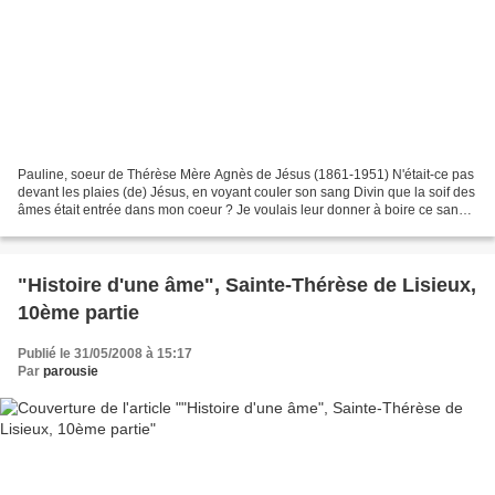
Pauline, soeur de Thérèse Mère Agnès de Jésus (1861-1951) N'était-ce pas
devant les plaies (de) Jésus, en voyant couIer son sang Divin que la soif des
âmes était entrée dans mon coeur ? Je voulais leur donner à boire ce sang
innocent qui devait les purifier...
"Histoire d'une âme", Sainte-Thérèse de Lisieux,
10ème partie
Publié le 31/05/2008 à 15:17
Par
parousie