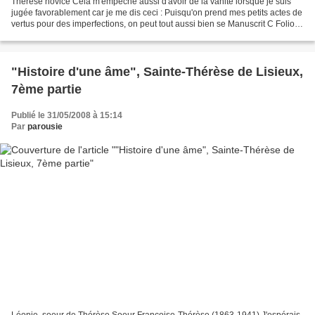
Thérèse novice Cela m'empêche aussi d'avoir de la vanité lorsque je suis
jugée favorablement car je me dis ceci : Puisqu'on prend mes petits actes de
vertus pour des imperfections, on peut tout aussi bien se Manuscrit C Folio
13 Verso. tromper en prenant...
"Histoire d'une âme", Sainte-Thérèse de Lisieux,
7ème partie
Publié le 31/05/2008 à 15:14
Par
parousie
Léonie, soeur de Thérèse Soeur Françoise-Thérèse (1863-1941) J'espérais