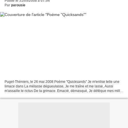
Publié le 31/05/2008 à 07:54
Par
parousie
Puget-Théniers, le 26 mai 2008 Poème "Quicksands" Je m'enlise telle une
limace dans La mélasse dégueulasse, Je me traîne et me lasse, Aussi
m'assaille le rictus De la grimace. Emacié, démasqué, Je défèque mes mille
Vices visqueux. Belliqueux, abusif et...