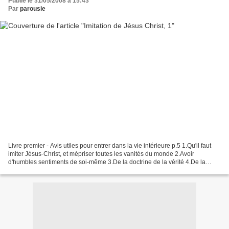
Publié le 31/05/2008 à 15:43
Par
parousie
Livre premier - Avis utiles pour entrer dans la vie intérieure p.5 1.Qu'il faut
imiter Jésus-Christ, et mépriser toutes les vanités du monde 2.Avoir
d'humbles sentiments de soi-même 3.De la doctrine de la vérité 4.De la
prévoyance dans les actions 5.De...