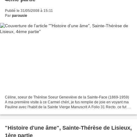
Publié le 31/05/2008 à 15:11
Par
parousie
Céline, soeur de Thérèse Soeur Geneviève de la Sainte-Face (1869-1959)
A ma première visite à ce Carmel chéri, je fus remplie de joie en voyant ma
Pauline avec l'habit de la Sainte Vierge Manuscrit A Folio 31 Recto. ce fut un
moment bien doux pour nous...
"Histoire d'une âme", Sainte-Thérèse de Lisieux,
1ère partie