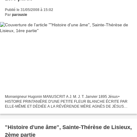
Publié le 31/05/2008 à 15:02
Par
parousie
Monseigneur Hugonin MANUSCRIT A J. M. J. T. Janvier 1895 Jésus+
HISTOIRE PRINTANIÈRE D'UNE PETITE FLEUR BLANCHE ÉCRITE PAR
ELLE-MÊME ET DÉDIÉE A LA RÉVÉRENDE MÈRE AGNÈS DE JÉSUS
C'est à vous, ma Mère chérie, à vous qui êtes deux fois ma Mère, que je
viens...
"Histoire d'une âme", Sainte-Thérèse de Lisieux,
2ème partie