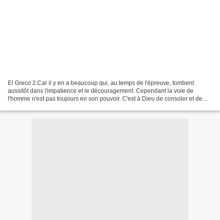
El Greco 2.Car il y en a beaucoup qui, au temps de l'épreuve, tombent
aussitôt dans l'impatience et le découragement. Cependant la voie de
l'homme n'est pas toujours en son pouvoir. C'est à Dieu de consoler et de
donner quand il veut, autant qu'il veut,...