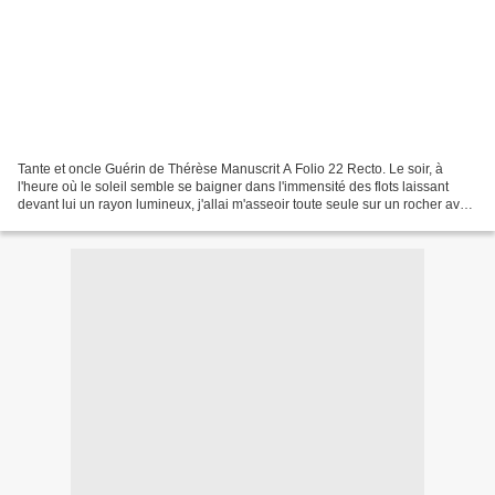
Tante et oncle Guérin de Thérèse Manuscrit A Folio 22 Recto. Le soir, à
l'heure où le soleil semble se baigner dans l'immensité des flots laissant
devant lui un rayon lumineux, j'allai m'asseoir toute seule sur un rocher avec
Pauline... Alors je me rappelai...