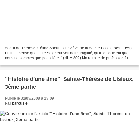
Soeur de Thérèse, Céline Soeur Geneviève de la Sainte-Face (1869-1959)
Enfin je pense que : " Le Seigneur voit notre fragilité, qu'Il se souvient que
nous ne sommes que poussière. " (NHA 802) Ma retraite de profession fut
donc comme toutes celles qui...
"Histoire d'une âme", Sainte-Thérèse de Lisieux,
3ème partie
Publié le 31/05/2008 à 15:09
Par
parousie