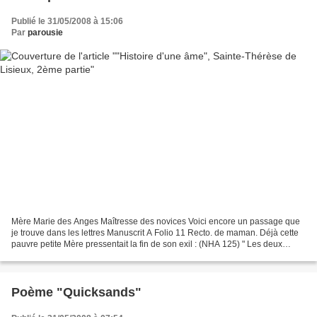
Publié le 31/05/2008 à 15:06
Par
parousie
Mère Marie des Anges Maîtresse des novices Voici encore un passage que
je trouve dans les lettres Manuscrit A Folio 11 Recto. de maman. Déjà cette
pauvre petite Mère pressentait la fin de son exil : (NHA 125) " Les deux
petites ne m'inquiètent pas, elles...
Poème "Quicksands"